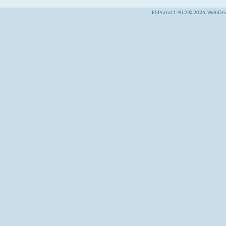
EhPortal 1.40.2 © 2026, WebDe