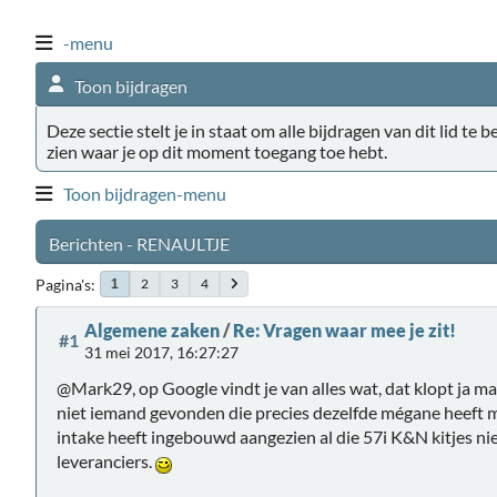
-menu
Toon bijdragen
Deze sectie stelt je in staat om alle bijdragen van dit lid te 
zien waar je op dit moment toegang toe hebt.
Toon bijdragen-menu
Berichten - RENAULTJE
Pagina's
2
3
4
1
Algemene zaken
/
Re: Vragen waar mee je zit!
#1
31 mei 2017, 16:27:27
@Mark29, op Google vindt je van alles wat, dat klopt ja 
niet iemand gevonden die precies dezelfde mégane heeft ma
intake heeft ingebouwd aangezien al die 57i K&N kitjes ni
leveranciers.