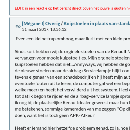
EDIT: in een reactie op het bericht direct boven het jouwe is quoten ni
[Mégane I] Overig
/
Kuipstoelen in plaats van stand
#6
31 maart 2017, 18:36:12
Even een kleine trap omhoog, maar ik zit met een klein pr
Sinds kort hebben wij de orginele stoelen van de Renault
vervangen voor mooie kuipstoeltjes. Mijn orginele stoelen
kuipstoelen hebben dat niet....Annyways, wij hebben de g
de nieuwe stoelen maar de airbag+Servicelampje blijft co
tevens eigenaar van een schadebedrijf en hij heeft mijn 
eventuele fouten uit te lezen, de computer gaf wel een bep
welke meer) en heeft het verwijderd uit het systeem. Heel 
tot dat ik begon te rijden en de airbag+service lampje sp
ik nog bij de plaatselijke Renaultdealer geweest maar hu
me betekenen, sommige kameraden van me zeggen ''Op die l
doen, want het is toch geen APK-Afkeur''
Heeft er iemand hier hetzelfde probleem gehad, zo ja, hoe 