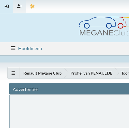
Hoofdmenu
Renault Mégane Club
Profiel van RENAULTJE
Toon
Advertenties