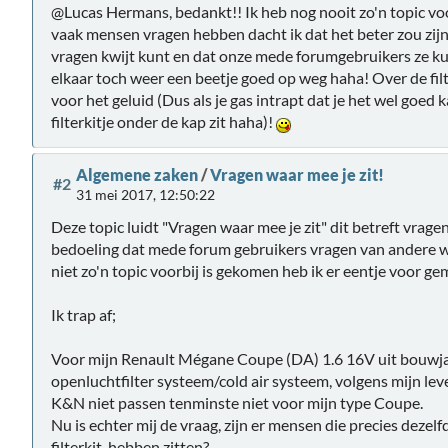
@Lucas Hermans, bedankt!! Ik heb nog nooit zo'n topic vo
vaak mensen vragen hebben dacht ik dat het beter zou zijn
vragen kwijt kunt en dat onze mede forumgebruikers ze k
elkaar toch weer een beetje goed op weg haha! Over de filt
voor het geluid (Dus als je gas intrapt dat je het wel goed
filterkitje onder de kap zit haha)!
Algemene zaken
/
Vragen waar mee je zit!
#2
31 mei 2017, 12:50:22
Deze topic luidt "Vragen waar mee je zit" dit betreft vragen
bedoeling dat mede forum gebruikers vragen van andere
niet zo'n topic voorbij is gekomen heb ik er eentje voor ge
Ik trap af;
Voor mijn Renault Mégane Coupe (DA) 1.6 16V uit bouwja
openluchtfilter systeem/cold air systeem, volgens mijn leve
K&N niet passen tenminste niet voor mijn type Coupe.
Nu is echter mij de vraag, zijn er mensen die precies deze
filterkit hebben zitten?