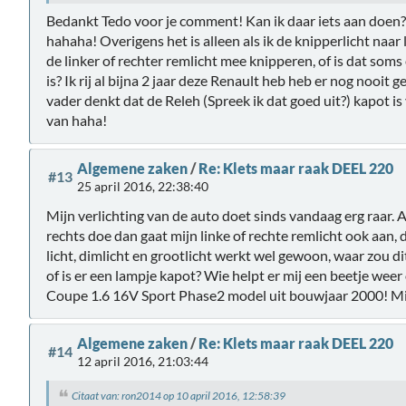
Bedankt Tedo voor je comment! Kan ik daar iets aan doen?
hahaha! Overigens het is alleen als ik de knipperlicht naar 
de linker of rechter remlicht mee knipperen, of is dat som
is? Ik rij al bijna 2 jaar deze Renault heb heb er nog nooi
vader denkt dat de Releh (Spreek ik dat goed uit?) kapot is 
van haha!
Algemene zaken
/
Re: Klets maar raak DEEL 220
#13
25 april 2016, 22:38:40
Mijn verlichting van de auto doet sinds vandaag erg raar. Al
rechts doe dan gaat mijn linke of rechte remlicht ook aan,
licht, dimlicht en grootlicht werkt wel gewoon, waar zou 
of is er een lampje kapot? Wie helpt er mij een beetje weer
Coupe 1.6 16V Sport Phase2 model uit bouwjaar 2000! Mij
Algemene zaken
/
Re: Klets maar raak DEEL 220
#14
12 april 2016, 21:03:44
Citaat van: ron2014 op 10 april 2016, 12:58:39