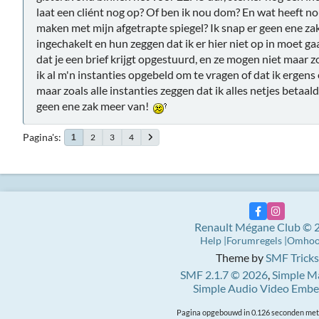
laat een cliént nog op? Of ben ik nou dom? En wat heeft 
maken met mijn afgetrapte spiegel? Ik snap er geen ene zak
ingechakelt en hun zeggen dat ik er hier niet op in moet 
dat je een brief krijgt opgestuurd, en ze mogen niet maar 
ik al m'n instanties opgebeld om te vragen of dat ik ergen
maar zoals alle instanties zeggen dat ik alles netjes betaald
geen ene zak meer van!
Pagina's
2
3
4
1
Renault Mégane Club © 
Help
Forumregels
Omho
Theme by
SMF Tricks
SMF 2.1.7 © 2026
,
Simple M
Simple Audio Video Emb
Pagina opgebouwd in 0.126 seconden met 