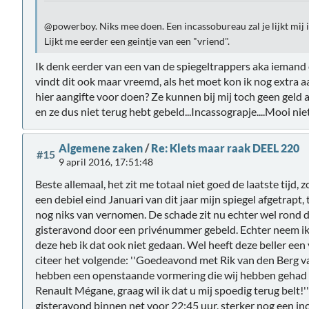
@powerboy. Niks mee doen. Een incassobureau zal je lijkt mij in
Lijkt me eerder een geintje van een "vriend".
Ik denk eerder van een van de spiegeltrappers aka iemand d
vindt dit ook maar vreemd, als het moet kon ik nog extra 
hier aangifte voor doen? Ze kunnen bij mij toch geen geld af
en ze dus niet terug hebt gebeld...Incassograpje....Mooi nie
Algemene zaken
/
Re: Klets maar raak DEEL 220
#15
9 april 2016, 17:51:48
Beste allemaal, het zit me totaal niet goed de laatste tijd, z
een debiel eind Januari van dit jaar mijn spiegel afgetrapt
nog niks van vernomen. De schade zit nu echter wel rond de
gisteravond door een privénummer gebeld. Echter neem ik 
deze heb ik dat ook niet gedaan. Wel heeft deze beller een 
citeer het volgende: ''Goedeavond met Rik van den Berg v
hebben een openstaande vormering die wij hebben gehad 
Renault Mégane, graag wil ik dat u mij spoedig terug belt!'
gisteravond binnen net voor 22:45 uur, sterker nog een i