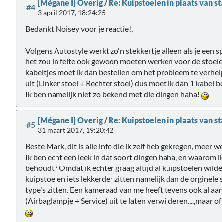
[Mégane I] Overig
/
Re: Kuipstoelen in plaats van s
#4
3 april 2017, 18:24:25
Bedankt Noisey voor je reactie!,
Volgens Autostyle werkt zo'n stekkertje alleen als je een 
het zou in feite ook gewoon moeten werken voor de stoele
kabeltjes moet ik dan bestellen om het probleem te verhelpe
uit (Linker stoel + Rechter stoel) dus moet ik dan 1 kabel b
Ik ben namelijk niet zo bekend met die dingen haha!
[Mégane I] Overig
/
Re: Kuipstoelen in plaats van s
#5
31 maart 2017, 19:20:42
Beste Mark, dit is alle info die ik zelf heb gekregen, meer we
Ik ben echt een leek in dat soort dingen haha, en waarom ik
behoudt? Omdat ik echter graag altijd al kuipstoelen wilde 
kuipstoelen iets lekkerder zitten namelijk dan de orginele 
type's zitten. Een kameraad van me heeft tevens ook al a
(Airbaglampje + Service) uit te laten verwijderen....,maar of