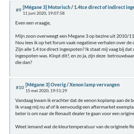
[Mégane 3] Motorisch
/
1.4tce direct of indirect in
#9
11 juni 2020, 19:07:58
Even een vraagje,
Mijn zoon overweegt een Megane 3 op bezine uit 2010/11
Nou lees ik op het forum vaak negatieve verhalen over de d
Zijn alle 1.4 tce direct ingespoten? Ik staat mij vaag bij dat
ingespoten was. Klopt dit?, en zo ja, zijn deze betrouwbaa
die dan?
[Mégane 3] Overig
/
Xenon lamp vervangen
#10
15 mei 2020, 19:51:29
Vandaag kwam ik erachter dat de xenon koplamp aan de b
Ik vraag mij nu af of ik eenvoudig een aftermarket exemplaa
beter is om naar de Renault dealer te gaan voor een origine
Weet iemand wat de kleurtemperatuur van de originele Re