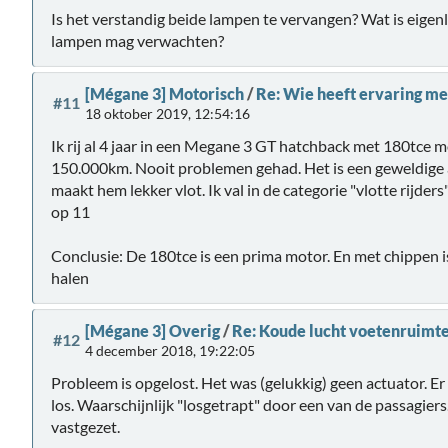
Is het verstandig beide lampen te vervangen? Wat is eigenli
lampen mag verwachten?
[Mégane 3] Motorisch
/
Re: Wie heeft ervaring me
#11
18 oktober 2019, 12:54:16
Ik rij al 4 jaar in een Megane 3 GT hatchback met 180tce mo
150.000km. Nooit problemen gehad. Het is een geweldige a
maakt hem lekker vlot. Ik val in de categorie "vlotte rijder
op 11
Conclusie: De 180tce is een prima motor. En met chippen is
halen
[Mégane 3] Overig
/
Re: Koude lucht voetenruimte
#12
4 december 2018, 19:22:05
Probleem is opgelost. Het was (gelukkig) geen actuator. Er
los. Waarschijnlijk "losgetrapt" door een van de passagiers
vastgezet.