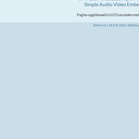
Simple Audio Video Emb
Pagina opgebouwd in 0.272 seconden met 
EhPortal 1.40.2 © 2026, WebDe