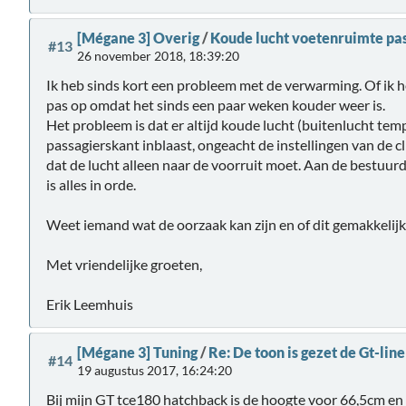
[Mégane 3] Overig
/
Koude lucht voetenruimte pa
#13
26 november 2018, 18:39:20
Ik heb sinds kort een probleem met de verwarming. Of ik h
pas op omdat het sinds een paar weken kouder weer is.
Het probleem is dat er altijd koude lucht (buitenlucht te
passagierskant inblaast, ongeacht de instellingen van de cl
dat de lucht alleen naar de voorruit moet. Aan de bestuurder
is alles in orde.
Weet iemand wat de oorzaak kan zijn en of dit gemakkelijk 
Met vriendelijke groeten,
Erik Leemhuis
[Mégane 3] Tuning
/
Re: De toon is gezet de Gt-lin
#14
19 augustus 2017, 16:24:20
Bij mijn GT tce180 hatchback is de hoogte voor 66,5cm en