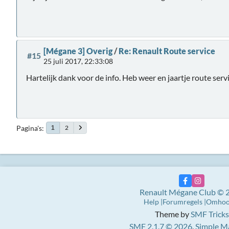
[Mégane 3] Overig
/
Re: Renault Route service
#15
25 juli 2017, 22:33:08
Hartelijk dank voor de info. Heb weer en jaartje route ser
Pagina's
2
1
Renault Mégane Club © 
Help
Forumregels
Omho
Theme by
SMF Tricks
SMF 2.1.7 © 2026
,
Simple M