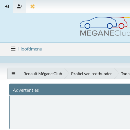
Hoofdmenu
Renault Mégane Club
Profiel van redthunder
Toon
Advertenties