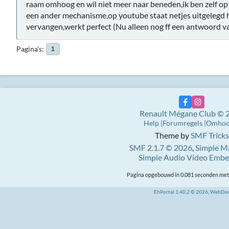
raam omhoog en wil niet meer naar beneden,ik ben zelf o
een ander mechanisme,op youtube staat netjes uitgelegd ho
vervangen,werkt perfect (Nu alleen nog ff een antwoord 
Pagina's
1
Renault Mégane Club © 
Help
Forumregels
Omho
Theme by
SMF Tricks
SMF 2.1.7 © 2026
,
Simple M
Simple Audio Video Emb
Pagina opgebouwd in 0.081 seconden met 
EhPortal 1.40.2 © 2026, WebDe