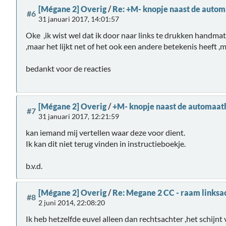
[Mégane 2] Overig
/
Re: +M- knopje naast de auto
#6
31 januari 2017, 14:01:57
Oke ,ik wist wel dat ik door naar links te drukken handm
,maar het lijkt net of het ook een andere betekenis heeft ,
bedankt voor de reacties
[Mégane 2] Overig
/
+M- knopje naast de automaat
#7
31 januari 2017, 12:21:59
kan iemand mij vertellen waar deze voor dient.
Ik kan dit niet terug vinden in instructieboekje.
b.v.d.
[Mégane 2] Overig
/
Re: Megane 2 CC - raam linksac
#8
2 juni 2014, 22:08:20
Ik heb hetzelfde euvel alleen dan rechtsachter ,het schijnt