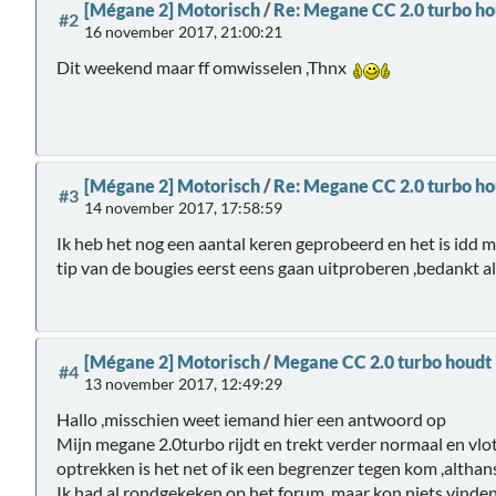
[Mégane 2] Motorisch
/
Re: Megane CC 2.0 turbo ho
#2
16 november 2017, 21:00:21
Dit weekend maar ff omwisselen ,Thnx
[Mégane 2] Motorisch
/
Re: Megane CC 2.0 turbo ho
#3
14 november 2017, 17:58:59
Ik heb het nog een aantal keren geprobeerd en het is idd me
tip van de bougies eerst eens gaan uitproberen ,bedankt al
[Mégane 2] Motorisch
/
Megane CC 2.0 turbo houdt 
#4
13 november 2017, 12:49:29
Hallo ,misschien weet iemand hier een antwoord op
Mijn megane 2.0turbo rijdt en trekt verder normaal en vlot
optrekken is het net of ik een begrenzer tegen kom ,althans
Ik had al rondgekeken op het forum ,maar kon niets vinde