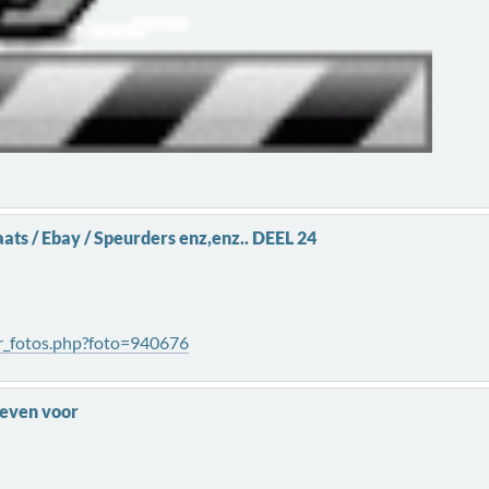
ats / Ebay / Speurders enz,enz.. DEEL 24
r_fotos.php?foto=940676
e even voor