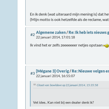
En ik denk (wat uiteraard mijn mening is) dat het
(Mijn motto is ook hetzelfde als de reclame, wa
Algemene zaken
/
Re: Ik heb iets nieuw
#2
22 januari 2014, 17:01:18
Ik vind het er zelfs zeeeeeeer netjes opstaan
[Mégane 3] Overig
/
Re: Nieuwe velgen en
#3
22 januari 2014, 16:55:07
Citaat van: bowldave op 22 januari 2014, 15:35:58
Vet idee.. Kan niet bij een dealer denk ik?