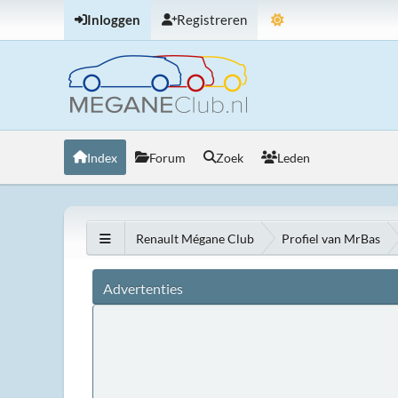
Inloggen
Registreren
Index
Forum
Zoek
Leden
Renault Mégane Club
Profiel van MrBas
Advertenties