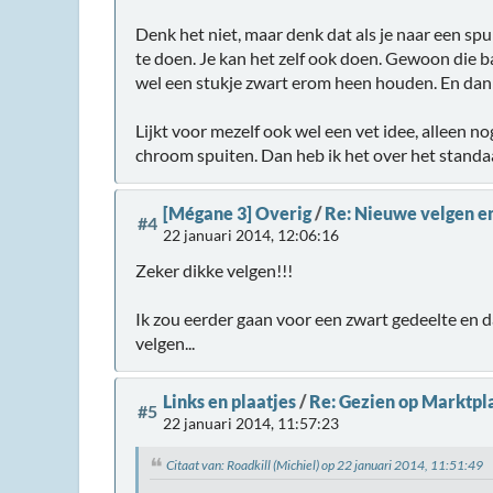
Denk het niet, maar denk dat als je naar een sp
te doen. Je kan het zelf ook doen. Gewoon die ba
wel een stukje zwart erom heen houden. En dan 
Lijkt voor mezelf ook wel een vet idee, alleen n
chroom spuiten. Dan heb ik het over het standa
[Mégane 3] Overig
/
Re: Nieuwe velgen en
#4
22 januari 2014, 12:06:16
Zeker dikke velgen!!!
Ik zou eerder gaan voor een zwart gedeelte en da
velgen...
Links en plaatjes
/
Re: Gezien op Marktpla
#5
22 januari 2014, 11:57:23
Citaat van: Roadkill (Michiel) op 22 januari 2014, 11:51:49