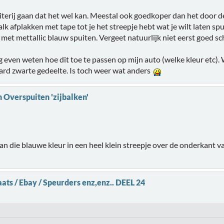
uiterij gaan dat het wel kan. Meestal ook goedkoper dan het door de
lk afplakken met tape tot je het streepje hebt wat je wilt laten sp
met mettallic blauw spuiten. Vergeet natuurlijk niet eerst goed s
og even weten hoe dit toe te passen op mijn auto (welke kleur etc)
ard zwarte gedeelte. Is toch weer wat anders
 Overspuiten 'zijbalken'
n die blauwe kleur in een heel klein streepje over de onderkant van
ats / Ebay / Speurders enz,enz.. DEEL 24