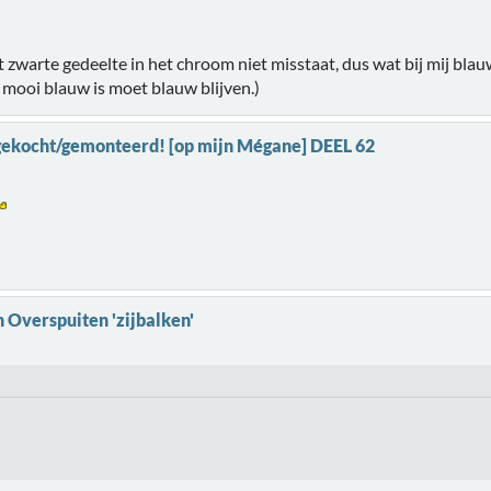
 zwarte gedeelte in het chroom niet misstaat, dus wat bij mij blauw 
t mooi blauw is moet blauw blijven.)
s gekocht/gemonteerd! [op mijn Mégane] DEEL 62
 Overspuiten 'zijbalken'