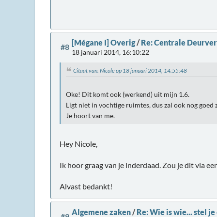
[Mégane I] Overig
/
Re: Centrale Deurver
#8
18 januari 2014, 16:10:22
Citaat van: Nicole op 18 januari 2014, 14:55:48
Oke! Dit komt ook (werkend) uit mijn 1.6.
Ligt niet in vochtige ruimtes, dus zal ook nog goed 
Je hoort van me.
Hey Nicole,
Ik hoor graag van je inderdaad. Zou je dit via 
Alvast bedankt!
Algemene zaken
/
Re: Wie is wie... stel j
#9