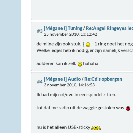
[Mégane I] Tuning
/
Re:Angel Ringeyes le
#3
25 november 2010, 13:12:42
de mijne zijn ook stuk.
1 ring doet het nog e
Welke ledjes heb ik nodig, er zijn namelijk vers
Solderen kan ik zelf.
hahaha
[Mégane I] Audio
/
Re:Cd's opbergen
#4
3 november 2010, 14:16:53
Ik had mijn cd/dvd in een spindel zitten.
tot dat me radio uit de waggie gestolen was.
nu is het alleen USB-sticky