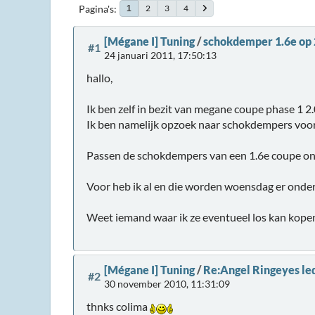
Pagina's
2
3
4
1
[Mégane I] Tuning
/
schokdemper 1.6e op 
#1
24 januari 2011, 17:50:13
hallo,
Ik ben zelf in bezit van megane coupe phase 1 2
Ik ben namelijk opzoek naar schokdempers voor
Passen de schokdempers van een 1.6e coupe ond
Voor heb ik al en die worden woensdag er onder
Weet iemand waar ik ze eventueel los kan kope
[Mégane I] Tuning
/
Re:Angel Ringeyes le
#2
30 november 2010, 11:31:09
thnks colima