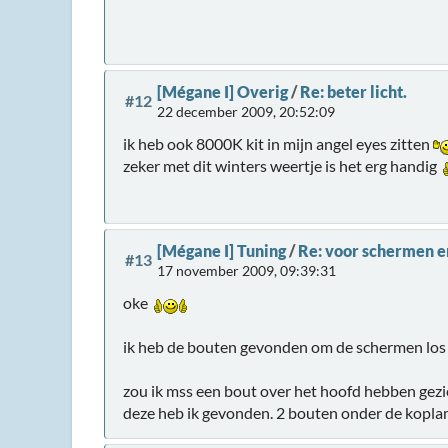
[Mégane I] Overig
/
Re: beter licht.
#12
22 december 2009, 20:52:09
ik heb ook 8000K kit in mijn angel eyes zitten
zeker met dit winters weertje is het erg handig
[Mégane I] Tuning
/
Re: voor schermen e
#13
17 november 2009, 09:39:31
oke
ik heb de bouten gevonden om de schermen los te
zou ik mss een bout over het hoofd hebben gez
deze heb ik gevonden. 2 bouten onder de koplamp