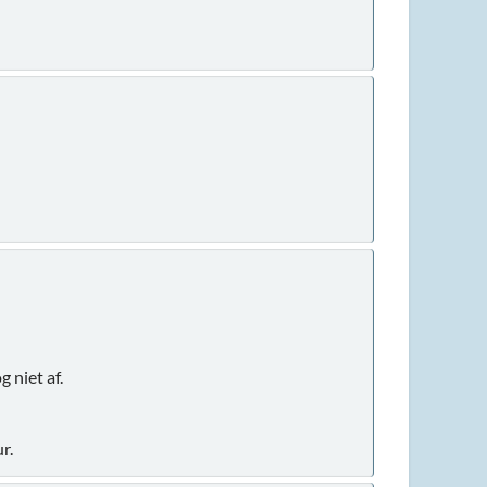
 niet af.
r.