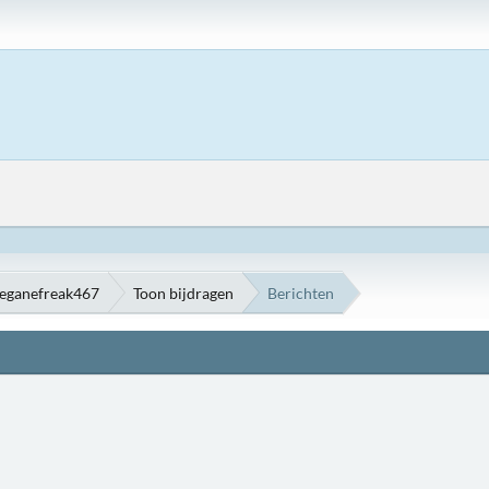
meganefreak467
Toon bijdragen
Berichten