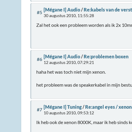
[Mégane I] Audio
/
Re:kabels van de vers
#5
30 augustus 2010, 11:55:28
Zal het ook een probleem worden als ik 2x 10mm
[Mégane I] Audio
/
Re:problemen boxen
#6
12 augustus 2010, 07:29:21
haha het was toch niet mijn xenon.
het probleem was de speakerkabel in mijn best
[Mégane I] Tuning
/
Re:angel eyes / xenon
#7
10 augustus 2010, 09:53:12
Ik heb ook de xenon 8000K, maar ik heb sinds kor