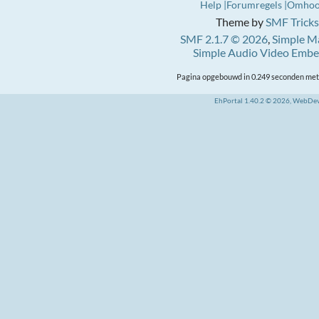
Help
Forumregels
Omho
Theme by
SMF Tricks
SMF 2.1.7 © 2026
,
Simple M
Simple Audio Video Emb
Pagina opgebouwd in 0.249 seconden met 
EhPortal 1.40.2 © 2026, WebDe