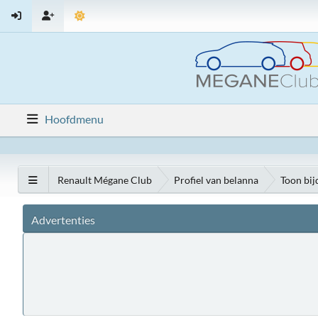
Hoofdmenu
Renault Mégane Club
Profiel van belanna
Toon bij
Advertenties