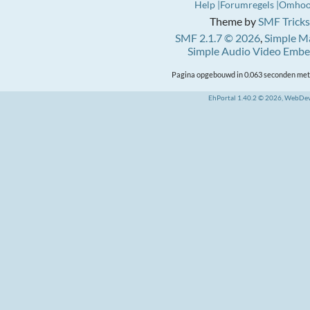
Help
Forumregels
Omho
Theme by
SMF Tricks
SMF 2.1.7 © 2026
,
Simple M
Simple Audio Video Emb
Pagina opgebouwd in 0.063 seconden met 
EhPortal 1.40.2 © 2026, WebDe