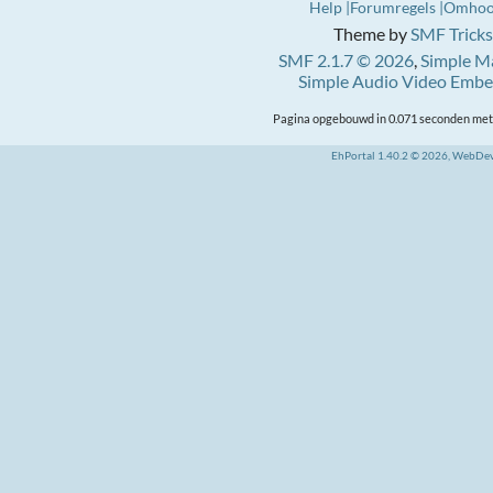
Help
Forumregels
Omho
Theme by
SMF Tricks
SMF 2.1.7 © 2026
,
Simple M
Simple Audio Video Emb
Pagina opgebouwd in 0.071 seconden met 
EhPortal 1.40.2 © 2026, WebDe