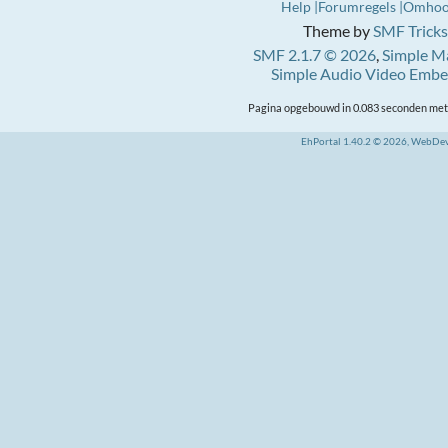
Help
Forumregels
Omho
Theme by
SMF Tricks
SMF 2.1.7 © 2026
,
Simple M
Simple Audio Video Emb
Pagina opgebouwd in 0.083 seconden met 
EhPortal 1.40.2 © 2026, WebDe