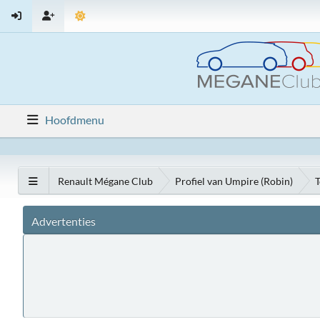
Hoofdmenu
Renault Mégane Club
Profiel van Umpire (Robin)
T
Advertenties