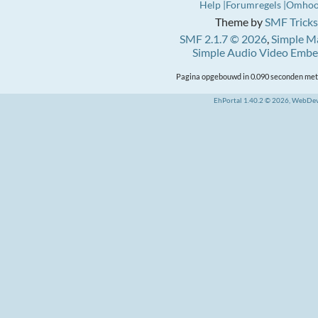
Help
Forumregels
Omho
Theme by
SMF Tricks
SMF 2.1.7 © 2026
,
Simple M
Simple Audio Video Emb
Pagina opgebouwd in 0.090 seconden met 
EhPortal 1.40.2 © 2026, WebDe