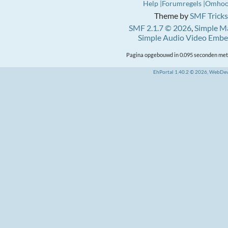
Help
Forumregels
Omho
Theme by
SMF Tricks
SMF 2.1.7 © 2026
,
Simple M
Simple Audio Video Emb
Pagina opgebouwd in 0.095 seconden met 
EhPortal 1.40.2 © 2026, WebDe