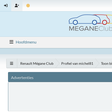
Hoofdmenu
Renault Mégane Club
Profiel van michel81
Toon b
Advertenties