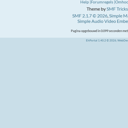
Help
Forumregels
Omho
Theme by
SMF Tricks
SMF 2.1.7 © 2026
,
Simple M
Simple Audio Video Emb
Pagina opgebouwd in 0.099 seconden met 
EhPortal 1.40.2 © 2026, WebDe