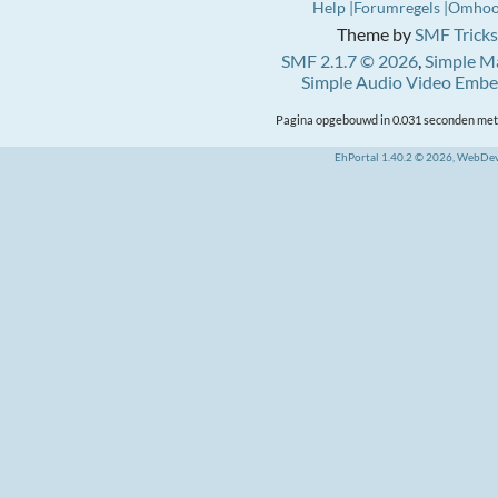
Help
Forumregels
Omho
Theme by
SMF Tricks
SMF 2.1.7 © 2026
,
Simple M
Simple Audio Video Emb
Pagina opgebouwd in 0.031 seconden met 
EhPortal 1.40.2 © 2026, WebDe