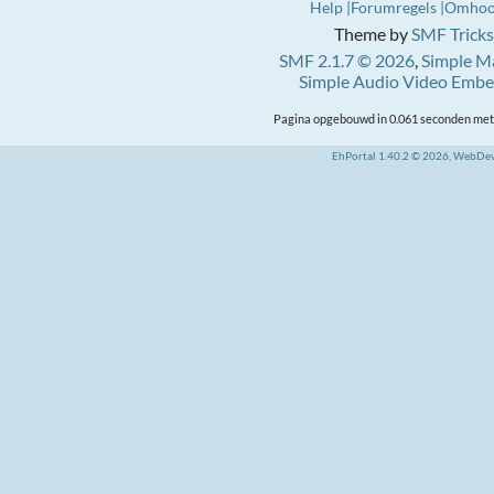
Help
Forumregels
Omho
Theme by
SMF Tricks
SMF 2.1.7 © 2026
,
Simple M
Simple Audio Video Emb
Pagina opgebouwd in 0.061 seconden met 
EhPortal 1.40.2 © 2026, WebDe