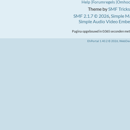
Help
Forumregels
Omho
Theme by
SMF Tricks
SMF 2.1.7 © 2026
,
Simple M
Simple Audio Video Emb
Pagina opgebouwd in 0.065 seconden met 
EhPortal 1.40.2 © 2026, WebDe